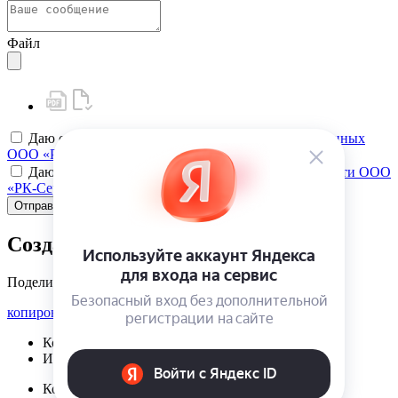
Файл
Даю своё
согласие на обработку персональных данных
ООО «РК-Сервис»
Даю своё
согласие на политику конфиденциальности ООО
«РК-Сервис»
Отправить
Создать карту клиента
Поделиться
копировать ссылку
Корзина | {{ cart.items.value.length }}
Избранное | {{ initData.favoriteProducts.length }}
Корзина | {{ cart.items.value.length }}