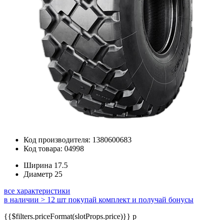
Код производителя: 1380600683
Код товара: 04998
Ширина
17.5
Диаметр
25
все характеристики
в наличии > 12 шт
покупай комплект и получай бонусы
{{$filters.priceFormat(slotProps.price)}} p