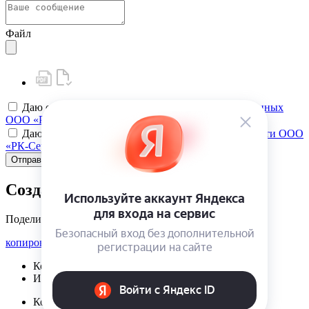
Файл
Даю своё
согласие на обработку персональных данных
ООО «РК-Сервис»
Даю своё
согласие на политику конфиденциальности ООО
«РК-Сервис»
Отправить
Создать карту клиента
Поделиться
копировать ссылку
Корзина | {{ cart.items.value.length }}
Избранное | {{ initData.favoriteProducts.length }}
Корзина | {{ cart.items.value.length }}