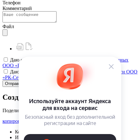
Телефон
Комментарий
Файл
Даю своё
согласие на обработку персональных данных
ООО «РК-Сервис»
Даю своё
согласие на политику конфиденциальности ООО
«РК-Сервис»
Отправить
Создать карту клиента
Поделиться
копировать ссылку
Корзина | {{ cart.items.value.length }}
Избранное | {{ initData.favoriteProducts.length }}