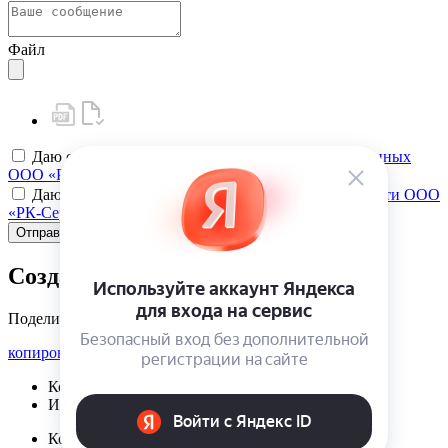
Файл
Даю своё
согласие на обработку персональных данных
ООО «РК-Сервис»
Даю своё
согласие на политику конфиденциальности ООО
«РК-Сервис»
Отправить
Создать карту клиента
Поделиться
копировать ссылку
Корзина | {{ cart.items.value.length }}
Избранное | {{ initData.favoriteProducts.length }}
Корзина | {{ cart.items.value.length }}