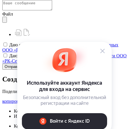
Файл
Даю своё
согласие на обработку персональных данных
ООО «РК-Сервис»
Даю своё
согласие на политику конфиденциальности ООО
«РК-Сервис»
Отправить
Создать карту клиента
Поделиться
копировать ссылку
Корзина | {{ cart.items.value.length }}
Избранное | {{ initData.favoriteProducts.length }}
Корзина | {{ cart.items.value.length }}