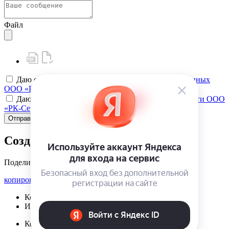
Файл
Даю своё
согласие на обработку персональных данных
ООО «РК-Сервис»
Даю своё
согласие на политику конфиденциальности ООО
«РК-Сервис»
Отправить
Создать карту клиента
Поделиться
копировать ссылку
Корзина | {{ cart.items.value.length }}
Избранное | {{ initData.favoriteProducts.length }}
Корзина | {{ cart.items.value.length }}